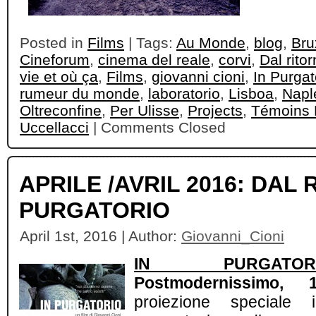
Posted in
Films
| Tags:
Au Monde
,
blog
,
Bru
Cineforum
,
cinema del reale
,
corvi
,
Dal rito
vie et où ça
,
Films
,
giovanni cioni
,
In Purgat
rumeur du monde
,
laboratorio
,
Lisboa
,
Napl
Oltreconfine
,
Per Ulisse
,
Projects
,
Témoins 
Uccellacci
|
Comments Closed
APRILE /AVRIL 2016: DAL 
PURGATORIO
April 1st, 2016 | Author:
Giovanni_Cioni
IN PURGATOR
Postmodernissimo, 
proiezione speciale 