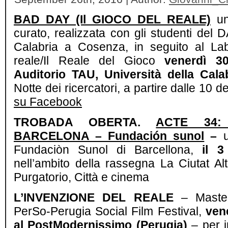
BAD DAY (Il GIOCO DEL REALE)
un’
curato, realizzata con gli studenti del 
Calabria a Cosenza, in seguito al Lab
reale/Il Reale del Gioco
venerdì 3
Auditorio TAU, Università della Cala
Notte dei ricercatori, a partire dalle 10 d
su Facebook
TROBADA OBERTA.
ACTE 34: 
BARCELONA – Fundación sunol
–
Fundaciòn Sunol di Barcellona,
il 3
nell’ambito della rassegna La Ciutat Al
Purgatorio, Città e cinema
L’INVENZIONE DEL REALE
– Mastecl
PerSo-Perugia Social Film Festival,
ven
al PostModernissimo (Perugia)
– per i