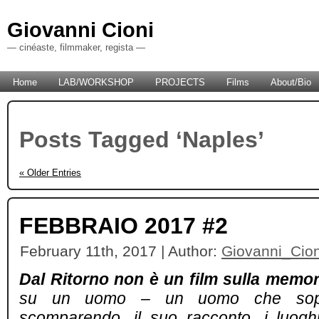
Giovanni Cioni
— cinéaste, filmmaker, regista —
Home
LAB/WORKSHOP
PROJECTS
Films
About/Bio
Posts Tagged ‘Naples’
« Older Entries
FEBBRAIO 2017 #2
February 11th, 2017 | Author:
Giovanni_Cion
Dal Ritorno non è un film sulla memor
su un uomo – un uomo che sopr
scomparendo, il suo racconto, i luogh