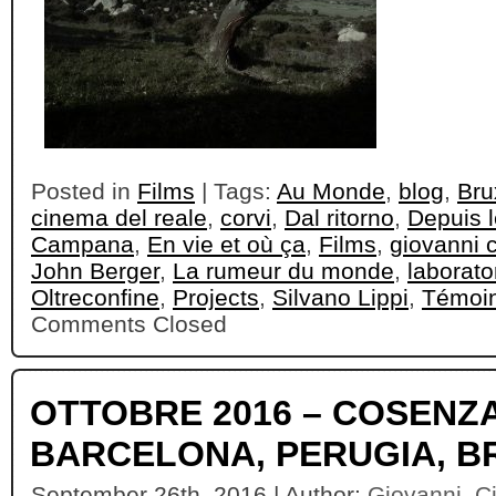
Posted in
Films
| Tags:
Au Monde
,
blog
,
Bru
cinema del reale
,
corvi
,
Dal ritorno
,
Depuis l
Campana
,
En vie et où ça
,
Films
,
giovanni c
John Berger
,
La rumeur du monde
,
laborato
Oltreconfine
,
Projects
,
Silvano Lippi
,
Témoin
Comments Closed
OTTOBRE 2016 – COSENZA
BARCELONA, PERUGIA, B
September 26th, 2016 | Author:
Giovanni_Ci