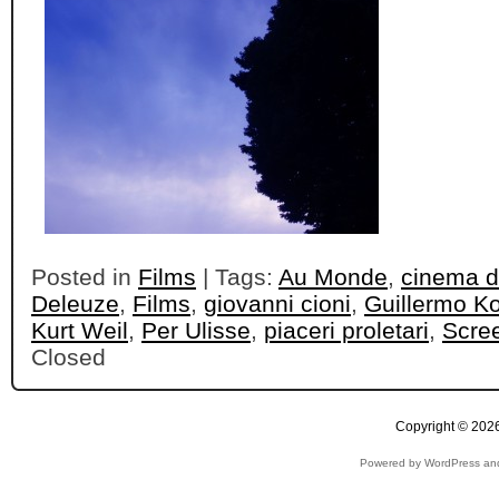
Posted in
Films
| Tags:
Au Monde
,
cinema d
Deleuze
,
Films
,
giovanni cioni
,
Guillermo K
Kurt Weil
,
Per Ulisse
,
piaceri proletari
,
Scre
Closed
Copyright © 2026
Powered by WordPress and