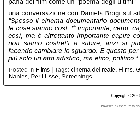
parla del film come un “poema degli ultimi”
una conversazione con Daniela Brogi sul si
“Spesso il cinema documentario documenta
le cose stanno così. È importante, certo, c
così, ma è altrettanto importante capire c
non siamo costretti a subire, anzi si p
facendo cambiare lo sguardo. E questo per
più solo un atto artistico, ma etico, politico.”
Posted in
Films
| Tags:
cinema del reale
,
Films
,
G
Naples
,
Per Ulisse
,
Screenings
Copyright © 2026
Powered by WordPress and