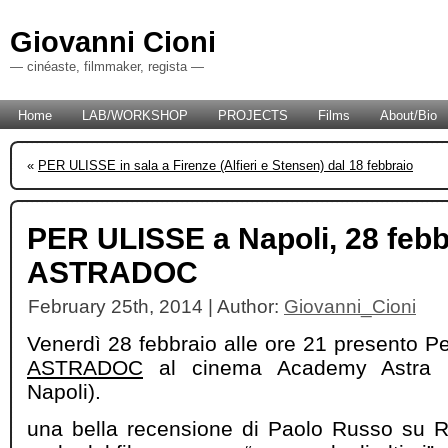
Giovanni Cioni
— cinéaste, filmmaker, regista —
Home
LAB/WORKSHOP
PROJECTS
Films
About/Bio
«
PER ULISSE in sala a Firenze (Alfieri e Stensen) dal 18 febbraio
PER ULISSE a Napoli, 28 febb
ASTRADOC
February 25th, 2014 | Author:
Giovanni_Cioni
Venerdì 28 febbraio alle ore 21 presento Pe
ASTRADOC
al cinema Academy Astra 
Napoli).
una bella recensione di Paolo Russo su R