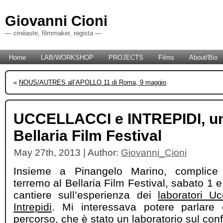
Giovanni Cioni
— cinéaste, filmmaker, regista —
Home
LAB/WORKSHOP
PROJECTS
Films
About/Bio
«
NOUS/AUTRES all’APOLLO 11 di Roma, 9 maggio
UCCELLACCI e INTREPIDI, un 
Bellaria Film Festival
May 27th, 2013 | Author:
Giovanni_Cioni
Insieme a Pinangelo Marino, complice 
terremo al Bellaria Film Festival, sabato 1
cantiere sull’esperienza dei
laboratori Uc
Intrepidi
. Mi interessava potere parlare 
percorso, che è stato un laboratorio sul con