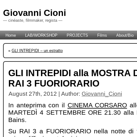
Giovanni Cioni
— cinéaste, filmmaker, regista —
Home
LAB/WORKSHOP
PROJECTS
Films
About/Bio
«
GLI INTREPIDI – un estratto
GLI INTREPIDI alla MOSTRA 
RAI 3 FUORIORARIO
August 27th, 2012 | Author:
Giovanni_Cioni
In anteprima con il
CINEMA CORSARO
all
MARTEDÌ 4 SETTEMBRE ORE 21.30 alla P
Bains.
Su RAI 3 a FUORIORARIO nella notte di v