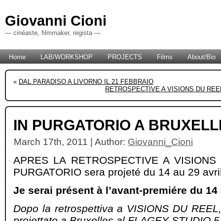
Giovanni Cioni
— cinéaste, filmmaker, regista —
Home
LAB/WORKSHOP
PROJECTS
Films
About/Bio
«
DAL PARADISO A LIVORNO IL 21 FEBBRAIO
RETROSPECTIVE A VISIONS DU REEL/ 
IN PURGATORIO A BRUXELL
March 17th, 2011 | Author:
Giovanni_Cioni
APRES LA RETROSPECTIVE A VISIONS 
PURGATORIO sera projeté du 14 au 29 avri
Je serai présent à l’avant-premiére du 14 
Dopo la retrospettiva a VISIONS DU REE
proiettato a Bruxelles al
FLAGEY STUDIO 5